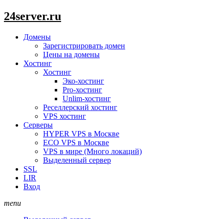
24server.ru
Домены
Зарегистрировать домен
Цены на домены
Хостинг
Хостинг
Эко-хостинг
Pro-хостинг
Unlim-хостинг
Реселлерский хостинг
VPS хостинг
Серверы
HYPER VPS в Москве
ECO VPS в Москве
VPS в мире (Много локаций)
Выделенный сервер
SSL
LIR
Вход
menu