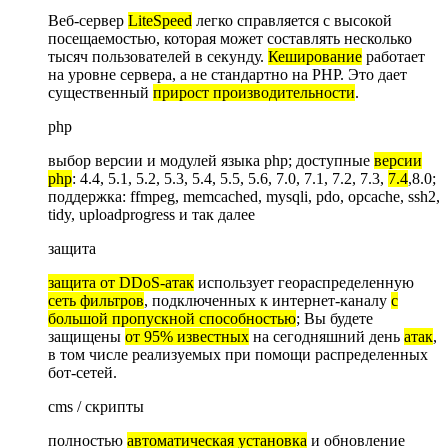
Веб-сервер
LiteSpeed
легко справляется с высокой
посещаемостью, которая может составлять несколько
тысяч пользователей в секунду.
Кеширование
работает
на уровне сервера, а не стандартно на PHP. Это дает
существенный
прирост производительности
.
php
выбор версии и модулей языка php; доступные
версии
php
: 4.4, 5.1, 5.2, 5.3, 5.4, 5.5, 5.6, 7.0, 7.1, 7.2, 7.3,
7.4
,8.0;
поддержка: ffmpeg, memcached, mysqli, pdo, opcache, ssh2,
tidy, uploadprogress и так далее
защита
защита от DDoS-атак
использует геораспределенную
сеть фильтров
, подключенных к интернет-каналу
с
большой пропускной способностью
; Вы будете
защищены
от 95% известных
на сегодняшний день
атак
,
в том числе реализуемых при помощи распределенных
бот-сетей.
cms / скрипты
полностью
автоматическая установка
и обновление