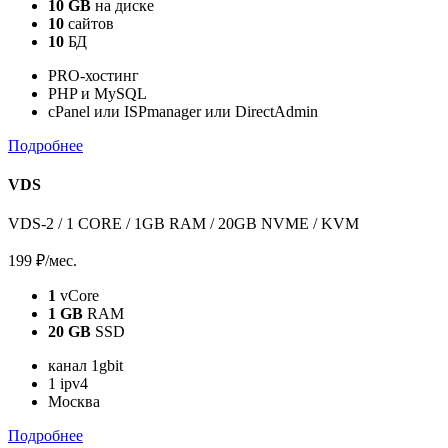
10 GB
на диске
10
сайтов
10
БД
PRO-хостинг
PHP и MySQL
cPanel или ISPmanager или DirectAdmin
Подробнее
VDS
VDS-2 / 1 CORE / 1GB RAM / 20GB NVME / KVM
199 ₽
/мес.
1
vCore
1 GB
RAM
20 GB
SSD
канал 1gbit
1 ipv4
Москва
Подробнее