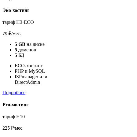
Эко-хостинг
тариф H3-ECO
79 ₽
/мес.
5 GB
на диске
5
доменов
5
БД
ECO-хостинг
PHP и MySQL
ISPmanager или
DirectAdmin
Подробнее
Pro-хостинг
тариф H10
225 ₽
/мес.