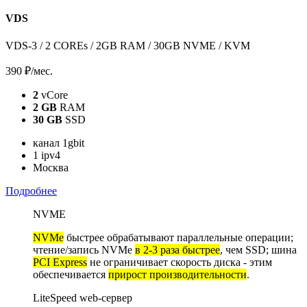
VDS
VDS-3 / 2 COREs / 2GB RAM / 30GB NVME / KVM
390 ₽
/мес.
2
vCore
2 GB
RAM
30 GB
SSD
канал 1gbit
1 ipv4
Москва
Подробнее
NVME
NVMe
быстрее обрабатывают параллельные операции;
чтение/запись NVMe
в 2-3 раза быстрее
, чем SSD; шина
PCI Express
не ограничивает скорость диска - этим
обеспечивается
прирост производительности
.
LiteSpeed web-сервер